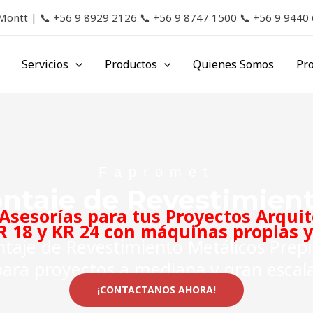
 Montt |
📞
+56 9 8929 2126
📞
+56 9 8747 1500
📞
+56 9 9440
Servicios
Productos
Quienes Somos
Pr
Fapromet
ontaje de Revestimient
Asesorías para tus Proyectos Arqui
R 18 y KR 24 con máquinas propias 
taje de Revestimiento Metálicos Prepi
para proyectos a mediana y gran escala
¡CONTACTANOS AHORA!