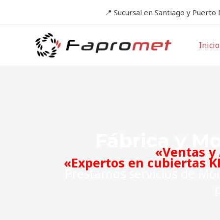
Ir
📍
Sucursal en Santiago y Puerto
al
contenido
Inicio
Fábrica y M
«Ventas y 
«Expertos en cubiertas K
Prestamos servicios de Mon