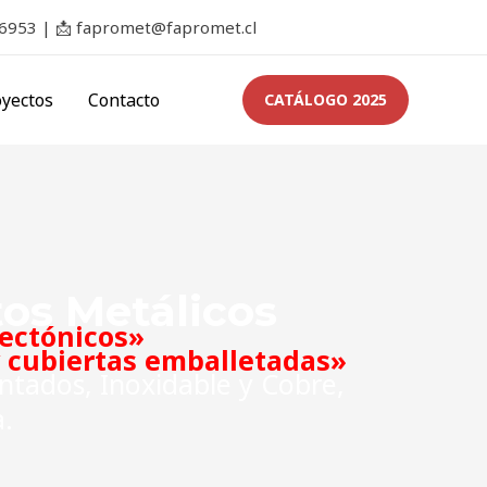
 6953 |
📩
fapromet@fapromet.cl
oyectos
Contacto
CATÁLOGO 2025
os Metálicos
tectónicos»
y cubiertas emballetadas»
ntados, Inoxidable y Cobre,
.