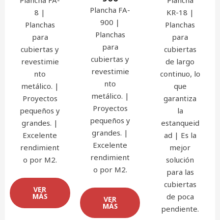
Plancha FA-
8 |
KR-18 |
900 |
Planchas
Planchas
Planchas
para
para
para
cubiertas y
cubiertas
cubiertas y
revestimie
de largo
revestimie
nto
continuo, lo
nto
metálico. |
que
metálico. |
Proyectos
garantiza
Proyectos
pequeños y
la
pequeños y
grandes. |
estanqueid
grandes. |
Excelente
ad | Es la
Excelente
rendimient
mejor
rendimient
o por M2.
solución
o por M2.
para las
cubiertas
VER
MÁS
de poca
VER
MÁS
pendiente.