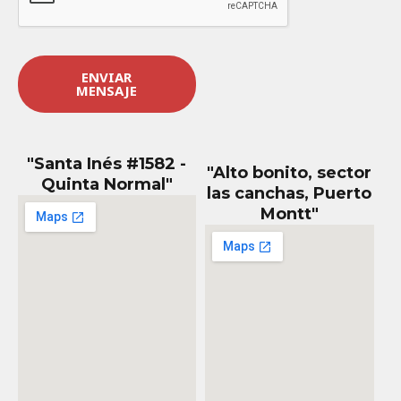
j
e
*
ENVIAR
MENSAJE
"Santa Inés #1582 -
"Alto bonito, sector
Quinta Normal"
las canchas, Puerto
Montt"