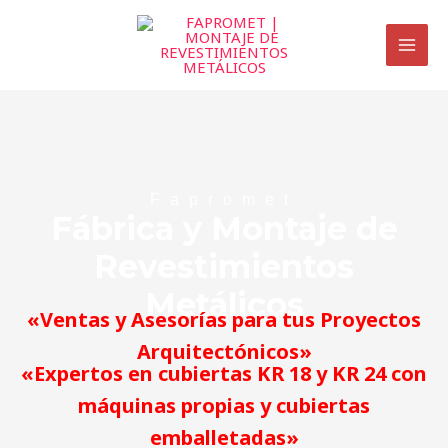
Ir
MAI
al
MEN
contenido
Fapromet
Fábrica y Montaje de
Revestimientos
Metálicos
«Ventas y Asesorías para tus Proyectos
Arquitectónicos»
«Expertos en cubiertas KR 18 y KR 24 con
máquinas propias y cubiertas
emballetadas»