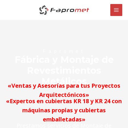
Ir
MAI
al
MEN
contenido
Fapromet
Fábrica y Montaje de
Revestimientos
Metálicos
«Ventas y Asesorías para tus Proyectos
Arquitectónicos»
«Expertos en cubiertas KR 18 y KR 24 con
máquinas propias y cubiertas
emballetadas»
Prestamos servicios de Montaje de