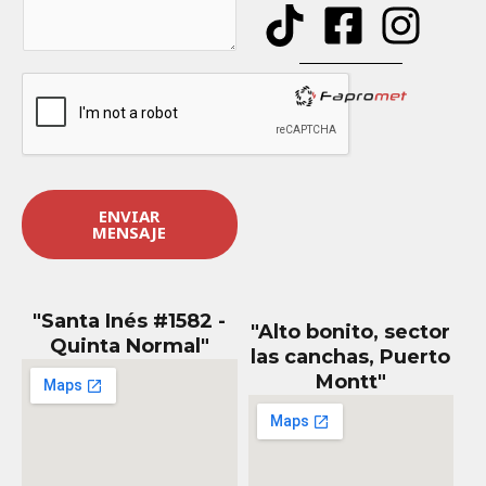
e
n
s
a
j
e
*
ENVIAR
MENSAJE
"Santa Inés #1582 -
"Alto bonito, sector
Quinta Normal"
las canchas, Puerto
Montt"