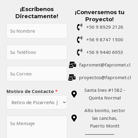
¡Escríbenos
¡Conversemos tu
Directamente!
Proyecto!
S
+56 9 8929 2126
u
+56 9 8747 1500
N
S
o
+56 9 9440 6953
u
m
T
fapromet@fapromet.cl
b
S
e
r
u
proyectos@fapromet.cl
l
e
C
é
*
Santa Ines #1582 -
Motivo de Contacto
*
o
f
Quinta Normal
r
o
r
n
Alto bonito, sector
e
o
las canchas,
S
o
*
Puerto Montt
u
*
M