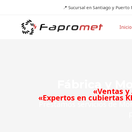
Ir
📍
Sucursal en Santiago y Puerto
al
contenido
Inicio
Fábrica y M
«Ventas y 
«Expertos en cubiertas K
Prestamos servicios de Mon