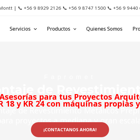
 Montt |
📞
+56 9 8929 2126
📞
+56 9 8747 1500
📞
+56 9 9440
Servicios
Productos
Quienes Somos
Pr
Fapromet
ontaje de Revestimient
Asesorías para tus Proyectos Arqui
R 18 y KR 24 con máquinas propias 
taje de Revestimiento Metálicos Prepi
para proyectos a mediana y gran escala
¡CONTACTANOS AHORA!