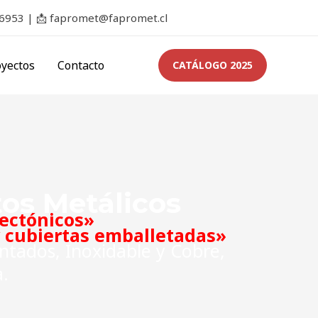
 6953 |
📩
fapromet@fapromet.cl
oyectos
Contacto
CATÁLOGO 2025
os Metálicos
tectónicos»
y cubiertas emballetadas»
ntados, Inoxidable y Cobre,
.