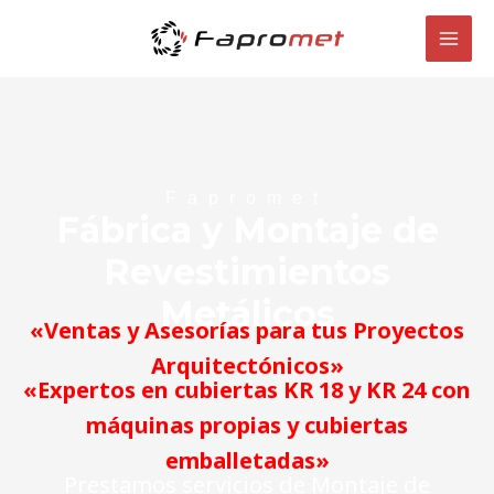
Ir
MAI
al
MEN
contenido
Fapromet
Fábrica y Montaje de
Revestimientos
Metálicos
«Ventas y Asesorías para tus Proyectos
Arquitectónicos»
«Expertos en cubiertas KR 18 y KR 24 con
máquinas propias y cubiertas
emballetadas»
Prestamos servicios de Montaje de