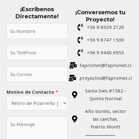
¡Escríbenos
¡Conversemos tu
Directamente!
Proyecto!
S
+56 9 8929 2126
u
+56 9 8747 1500
N
S
o
+56 9 9440 6953
u
m
T
fapromet@fapromet.cl
b
S
e
r
u
proyectos@fapromet.cl
l
e
C
é
*
Santa Ines #1582 -
Motivo de Contacto
*
o
f
Quinta Normal
r
o
r
n
Alto bonito, sector
e
o
las canchas,
S
o
*
Puerto Montt
u
*
M