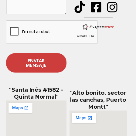
e
n
s
a
j
e
*
ENVIAR
MENSAJE
"Santa Inés #1582 -
"Alto bonito, sector
Quinta Normal"
las canchas, Puerto
Montt"