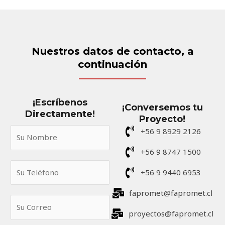
Nuestros datos de contacto, a
continuación
¡Escríbenos
¡Conversemos tu
Directamente!
Proyecto!
S
+56 9 8929 2126
u
+56 9 8747 1500
N
S
o
+56 9 9440 6953
u
m
T
fapromet@fapromet.cl
b
S
e
r
u
proyectos@fapromet.cl
l
e