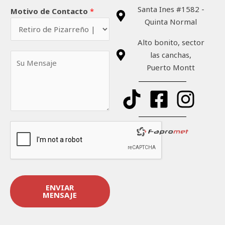
C
é
*
Santa Ines #1582 -
Motivo de Contacto
*
o
f
Quinta Normal
r
o
r
n
Alto bonito, sector
e
o
las canchas,
S
o
*
Puerto Montt
u
*
M
e
n
s
a
j
e
*
ENVIAR
MENSAJE